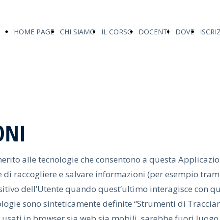
HOME PAGE
CHI SIAMO
IL CORSO
DOCENTI
DOVE
ISCRI
ONI
ito alle tecnologie che consentono a questa Applicazione
 di raccogliere e salvare informazioni (per esempio tramite 
itivo dell’Utente quando quest’ultimo interagisce con q
logie sono sinteticamente definite “Strumenti di Tracciame
sati in browser sia web sia mobili, sarebbe fuori luogo 