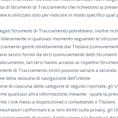
atta di Strumenti di Tracciamento che richiedono la prese
kie è utilizzato solo per indicare in modo specifico quel 
iegati Strumenti di Tracciamento potrebbero, inoltre richi
to liberamente in qualsiasi momento seguendo le istruzi
acciamento gestiti direttamente dal Titolare (comunement
ano servizi forniti da terzi (comunemente detti Strumenti 
 documento, tali terzi hanno accesso ai rispettivi Strume
rumenti di Tracciamento simili possono variare a seconda
ine della sessione di navigazione dell’Utente.
ione di ciascuna delle categorie di seguito riportate, gli
ome qualsiasi altra informazione rilevante - quale la pres
amite i link messi a disposizione) o contattando il Titolare.
sumatori californiani e ai loro diritti sulla privacy, gli 
l funzionamento di questa Applicazione e la fornitura del 